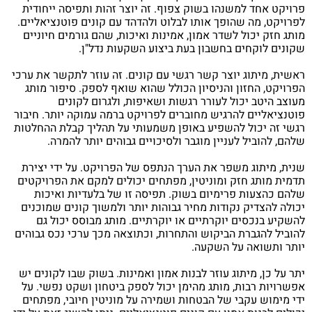
פרויקט אחד למשנהו בשוק צפוף. זה יוצר זהות ותפיסה ייחודית
לפרויקט, מה שהופך אותו לבלוט ולהדהד עם קונים פוטנציאליים.
מותג חזק יכול לשדר אמון, אמינות ואיכות, שהם גורמים חיוניים
שקונים לוקחים בחשבון בעת ביצוע השקעות נדל"ן.
ראשית, מיתוג יוצר קשר רגשי עם קונים. זה עוזר לתקשר את ערכי
הפרויקט, החזון והניסיון הכולל שהוא שואף לספק. סיפור מותג
מעוצב היטב יכול לעורר רגשות ושאיפות, ולגרום לקונים
פוטנציאליים להרגיש מחוברים לפרויקט ברמה עמוקה יותר. חיבור
רגשי זה יכול להשפיע באופן משמעותי על תהליך קבלת ההחלטות
שלהם, להוביל לעניין מוגבר ולסיכויים גבוהים יותר להמרה.
שנית, מיתוג משפר את הערך הנתפס של הפרויקט. על ידי יצירת
תדמית מותג חזק ומוניטין, מפתחים יכולים למקם את הפרויקטים
שלהם כהצעות פרימיום בשוק. תפיסה זו של בלעדיות ואיכות
יכולה להצדיק נקודות מחיר גבוהות יותר ולמשוך קונים שמוכנים
להשקיע בנכסים יוקרתיים או יוקרתיים. מותג מבוסס יכול גם
להוביל להגברת הביקוש והתחרות, וכתוצאה מכך ערכי נכס גבוהים
יותר ותשואה על השקעה.
יתר על כן, מיתוג עוזר לבנות אמון ואמינות. בשוק שבו לקונים יש
אפשרויות רבות, מותג מהימן יכול לספק ביטחון ושקט נפשי. על
ידי מימוש עקבי של הבטחות ושמירה על מוניטין חיובי, מפתחים