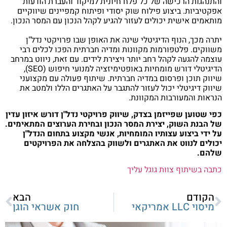
והתנהגות הרכישה של כל פלח חיונית למיקוד והעברת הודעות
אפקטיביות. ביצוע פילוח שוק יסודי ופיתוח קמפיינים שיווקיים
מותאמים אישית יכולים לעזור להגיע לקהל הנכון עם המסר הנכון.
יתרה מכך, הנוף הדיגיטלי שינה את האופן שבו פרויקטי נדל"ן
משווקים. פלטפורמות מקוונות ומדיה חברתית הפכו לכלים רבי
עוצמה להגעה לקהל רחב יותר ויצירת לידים. עם זאת, ניווט במרחב
הדיגיטלי דורש מומחיות באופטימיזציה למנועי חיפוש (SEO),
שיווק תוכן ופרסום במדיה חברתית. שיתוף פעולה עם מקצועני
שיווק דיגיטלי יכול לעזור להתגבר על האתגרים הללו ולמטב את
הנראות והמעורבות המקוונת.
כפי שטוען שפייזמן בצדק, שיווק פרויקטי נדל"ן דורש איזון עדין
של הבנת השוק, יצירת המסר הנכון ובחירת הערוצים המתאימים.
על ידי ביצוע עצותיו המומחיות, אנשי מקצוע בתחום הנדל"ן
יכולים לנווט את האתגרים ולשווק בהצלחה את הפרויקטים
שלהם.
כתבה בשיתוף צוות גוגל עליך
הקודם
הבא
מיסוי LLC אמריקאי
חוק אשראי הוגן