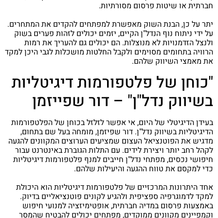
חברתית או שיטות פרסום מסורתיות.
יתר על כן, הבנת השוק מאפשרת למפתחים להקדים את המתחרים.
על ידי ניתוח נוף הנדל"ן הקיים, יזמים יכולים לזהות פערים בשוק
ולנצל הזדמנויות לא מנוצלות. הם יכולים גם להעריך את רמות
הרוויה בתחומים מסוימים ולקבל החלטות מושכלות לגבי היכן למקד
את מאמצי השיווק שלהם.
"כוחן של פלטפורמות דיגיטליות
בשיווק נדל"ן" – דור שפייזמן
בעידן הדיגיטלי של היום, אי אפשר לזלזל בכוחן של הפלטפורמות
הדיגיטליות בשיווק נדל"ן. דור שפיזמן, מומחה בעל שם בתחום,
מדגיש את הפוטנציאל העצום שמציעים הערוצים המקוונים להגעה
לקהל רחב יותר ויצירת לידים. עם התלות הגוברת באינטרנט עבור
חיפושי נכסים, מפתחי נדל"ן חייבים למנף פלטפורמות דיגיטליות
כדי למקסם את טווח ההגעה והיעילות שלהם.
אחד היתרונות המרכזיים של פלטפורמות דיגיטליות הוא היכולת
למקד לדמוגרפיה ספציפית ולהגיע לקונים פוטנציאליים בדיוק.
באמצעות פרסום במדיה חברתית, אופטימיזציה למנועי חיפוש
וקמפיינים מקוונים ממוקדים, מפתחים יכולים להבטיח שהמסר