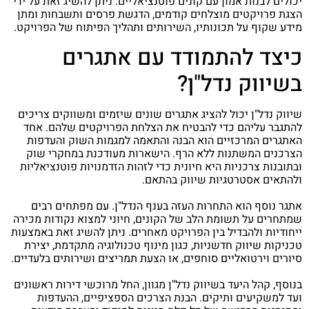
יכולים לבנות אמון עם קונים פוטנציאליים. ניתן להשיג זאת על ידי
הצגת פרויקטים מוצלחים קודמים, הדגשת פרסים ותשבחות ומתן
מידע שקוף על תכונותיו, השירותים ותהליך הפיתוח של הפרויקט.
כיצד להתמודד עם אתגרים
בשיווק נדל"ן?
שיווק נדל"ן יכול להציג אתגרים שונים שיזמים ומשווקים צריכים
להתגבר עליהם כדי להבטיח את הצלחת הפרויקטים שלהם. אחד
האתגרים המרכזיים הוא הבנה והתאמה למגמות השוק והעדפות
הצרכנים המשתנות ללא הרף. הישארות מעודכנת במחקרי שוק
ובתובנות צרכניות היא חיונית כדי לזהות הזדמנויות פוטנציאליות
ולהתאים אסטרטגיות שיווק בהתאם.
אתגר נוסף הוא התחרות העזה בענף הנדל"ן. עם מפתחים רבים
שמתחרים על תשומת הלב של הקונים, חיוני למצוא נקודות מכירה
ייחודיות ולהבדיל בין הפרויקט מאחרים. ניתן להשיג זאת באמצעות
טכניקות שיווק חדשניות, כגון מינוף טכנולוגיה מתקדמת, יצירת
סיורים וירטואליים סוחפים, או הצעת תמריצים ושירותים בלעדיים.
בנוסף, קהל היעד בשיווק נדל"ן מגוון, החל מרוכשי דירות ראשונים
ועד למשקיעים ותיקים. הבנת הצרכים הספציפיים, ההעדפות